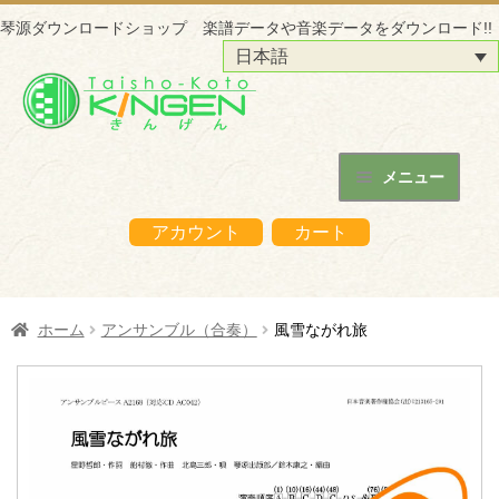
琴源ダウンロードショップ 楽譜データや音楽データをダウンロード!!
日本語
ナ
コ
ビ
ン
ゲ
テ
ー
ン
メニュー
シ
ツ
ホーム
ョ
へ
アカウント
カート
ン
ス
琴源ダウンロードショップについて
へ
キ
ス
ッ
はじめての方へ
ホーム
アンサンブル（合奏）
風雪ながれ旅
キ
プ
ッ
ご購入の流れ
プ
購入データの利用方法
商品販売サイトへ