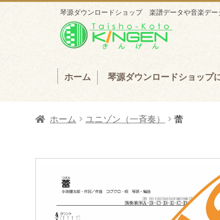
琴源ダウンロードショップ 楽譜データや音楽データ
ナ
コ
ビ
ン
ゲ
テ
ー
ン
ホーム
琴源ダウンロードショップ
シ
ツ
ョ
へ
ホーム
ユニゾン（一斉奏）
蕾
ン
ス
へ
キ
ス
ッ
キ
プ
ッ
プ