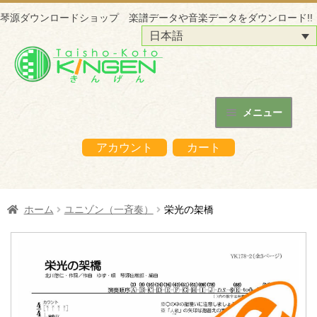
琴源ダウンロードショップ 楽譜データや音楽データをダウンロード!!
日本語
ナ
コ
ビ
ン
ゲ
テ
ー
ン
メニュー
シ
ツ
ホーム
ョ
へ
アカウント
カート
ン
ス
琴源ダウンロードショップについて
へ
キ
ス
ッ
はじめての方へ
ホーム
ユニゾン（一斉奏）
栄光の架橋
キ
プ
ッ
ご購入の流れ
プ
購入データの利用方法
商品販売サイトへ