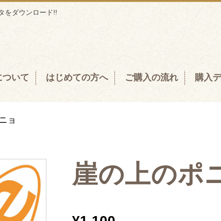
をダウンロード!!
について
はじめての方へ
ご購入の流れ
購入
ニョ
崖の上のポ
¥
1,100