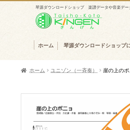
琴源ダウンロードショップ 楽譜データや音楽データ
ナ
コ
ビ
ン
ゲ
テ
ー
ン
ホーム
琴源ダウンロードショップ
シ
ツ
ョ
へ
ホーム
ユニゾン（一斉奏）
崖の上のポ
ン
ス
へ
キ
ス
ッ
キ
プ
ッ
プ