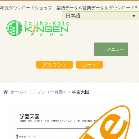
琴源ダウンロードショップ 楽譜データや音楽データをダウンロード!!
日本語
ナ
コ
ビ
ン
ゲ
テ
ー
ン
メニュー
シ
ツ
ホーム
ョ
へ
アカウント
カート
ン
ス
琴源ダウンロードショップについて
へ
キ
ス
ッ
はじめての方へ
ホーム
ユニゾン（一斉奏）
学園天国
キ
プ
ッ
ご購入の流れ
プ
購入データの利用方法
商品販売サイトへ