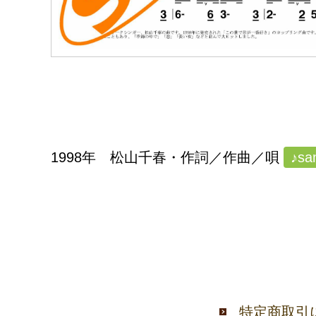
1998年 松山千春・作詞／作曲／唄
♪sa
特定商取引