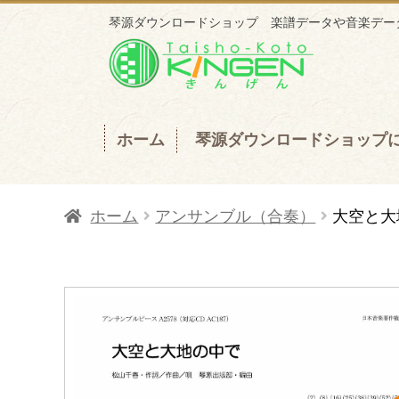
琴源ダウンロードショップ 楽譜データや音楽データ
ナ
コ
ビ
ン
ゲ
テ
ー
ン
ホーム
琴源ダウンロードショップ
シ
ツ
ョ
へ
ホーム
アンサンブル（合奏）
大空と大
ン
ス
へ
キ
ス
ッ
キ
プ
ッ
プ