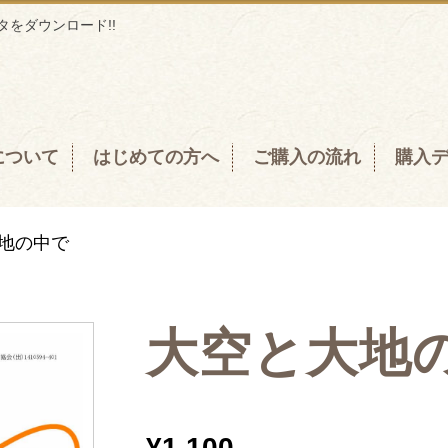
をダウンロード!!
について
はじめての方へ
ご購入の流れ
購入
地の中で
大空と大地
¥
1,100