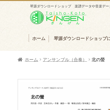
琴源ダウンロードショップ 楽譜データや音楽データ
ナ
コ
ビ
ン
ゲ
テ
ー
ン
ホーム
琴源ダウンロードショップ
シ
ツ
ョ
へ
ホーム
アンサンブル（合奏）
北の螢
ン
ス
へ
キ
ス
ッ
キ
プ
ッ
プ