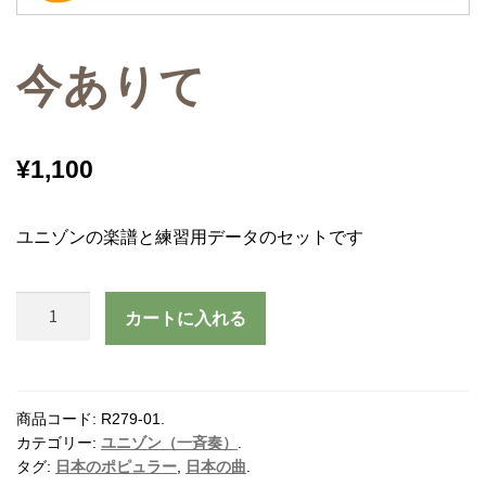
今ありて
¥
1,100
ユニゾンの楽譜と練習用データのセットです
今
カートに入れる
あ
り
て
個
商品コード:
R279-01
.
カテゴリー:
ユニゾン（一斉奏）
.
タグ:
日本のポピュラー
,
日本の曲
.