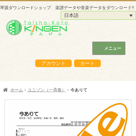
琴源ダウンロードショップ 楽譜データや音楽データをダウンロード!!
日本語
ナ
コ
ビ
ン
ゲ
テ
ー
ン
メニュー
シ
ツ
ホーム
ョ
へ
アカウント
カート
ン
ス
琴源ダウンロードショップについて
へ
キ
ス
ッ
はじめての方へ
ホーム
ユニゾン（一斉奏）
今ありて
キ
プ
ッ
ご購入の流れ
プ
購入データの利用方法
商品販売サイトへ