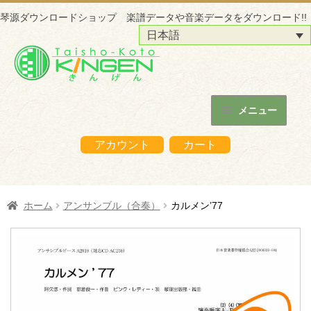
琴源ダウンロードショップ 楽譜データや音楽データをダウンロード!!
日本語
ナ
コ
ビ
ン
ゲ
テ
ー
ン
メニュー
シ
ツ
ホーム
ョ
へ
アカウント
カート
ン
ス
琴源ダウンロードショップについて
へ
キ
ス
ッ
はじめての方へ
ホーム
アンサンブル（合奏）
カルメン’77
キ
プ
ッ
ご購入の流れ
プ
購入データの利用方法
商品販売サイトへ