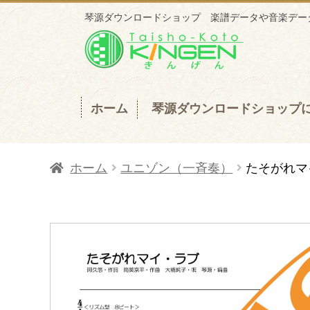
琴源ダウンロードショップ 楽譜データや音楽データ
ナ
コ
ビ
ン
ゲ
テ
ー
ン
ホーム
琴源ダウンロードショップ
シ
ツ
ョ
へ
ホーム
ユニゾン（一斉奏）
たそがれマ
ン
ス
へ
キ
ス
ッ
キ
プ
ッ
プ