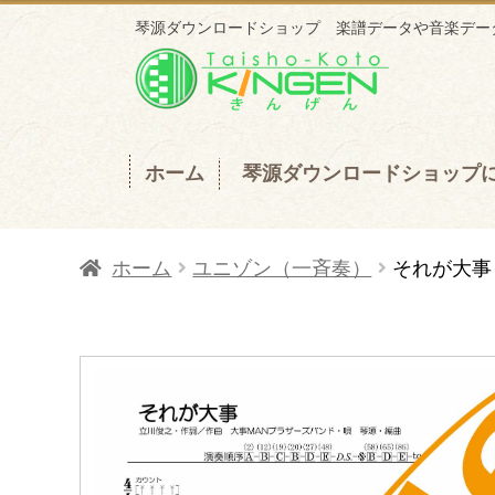
琴源ダウンロードショップ 楽譜データや音楽データ
ナ
コ
ビ
ン
ゲ
テ
ー
ン
ホーム
琴源ダウンロードショップ
シ
ツ
ョ
へ
ホーム
ユニゾン（一斉奏）
それが大事
ン
ス
へ
キ
ス
ッ
キ
プ
ッ
プ