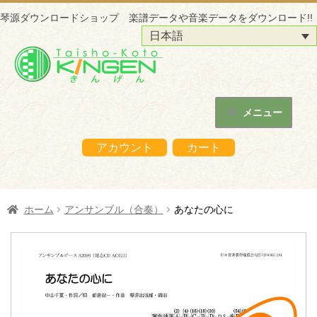
琴源ダウンロードショップ 楽譜データや音楽データをダウンロード!!
日本語
ナ
コ
ビ
ン
ゲ
テ
ー
ン
メニュー
シ
ツ
ホーム
ョ
へ
アカウント
カート
ン
ス
琴源ダウンロードショップについて
へ
キ
ス
ッ
はじめての方へ
ホーム
アンサンブル（合奏）
あなたの心に
キ
プ
ッ
ご購入の流れ
プ
購入データの利用方法
商品販売サイトへ