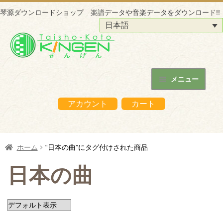
琴源ダウンロードショップ 楽譜データや音楽データをダウンロード!!
日本語
ナ
コ
ビ
ン
ゲ
テ
ー
ン
メニュー
シ
ツ
ホーム
ョ
へ
アカウント
カート
ン
ス
琴源ダウンロードショップについて
へ
キ
ス
ッ
はじめての方へ
ホーム
“日本の曲”にタグ付けされた商品
キ
プ
ッ
ご購入の流れ
日本の曲
プ
購入データの利用方法
商品販売サイトへ